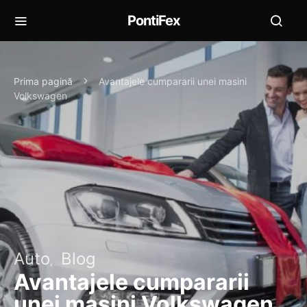
PontiFex
Prima pagină
Avantajele cumpararii unei masini
Volkswagen
Auto
Blog
Avantajele cumpararii
unei masini Volkswagen