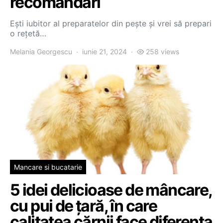
recomandări
Ești iubitor al preparatelor din pește și vrei să prepari
o rețetă…
Melania Georgescu
iunie 21, 2024
258 views
Mancare si bucatarie
5 idei delicioase de mâncare,
cu pui de țară, în care
calitatea cărnii face diferența