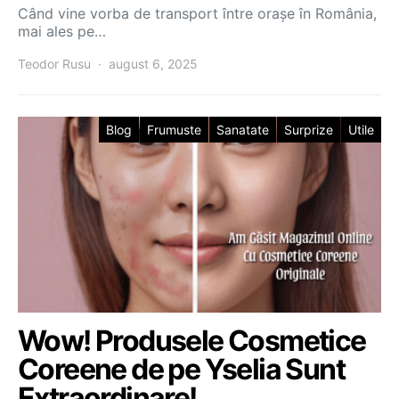
Când vine vorba de transport între orașe în România,
mai ales pe…
Teodor Rusu
august 6, 2025
Blog
Frumuste
Sanatate
Surprize
Utile
Wow! Produsele Cosmetice
Coreene de pe Yselia Sunt
Extraordinare!