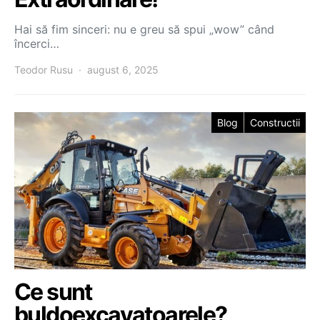
Hai să fim sinceri: nu e greu să spui „wow” când
încerci…
Teodor Rusu
august 6, 2025
Blog
Constructii
Ce sunt
buldoexcavatoarele?