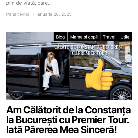
plin de viață, care…
Panait Mihai
ianuarie 28, 2025
Blog
Mama si copil
Travel
Utile
Am Călătorit de la Constanța
la București cu Premier Tour.
Iată Părerea Mea Sinceră!