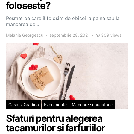
foloseste?
Pesmet pe care il folosim de obicei la paine sau la
mancarea de…
Melania Georgescu
septembrie 28, 2021
309 views
Casa si Gradina
Evenimente
Mancare si bucatarie
Sfaturi pentru alegerea
tacamurilor si farfuriilor