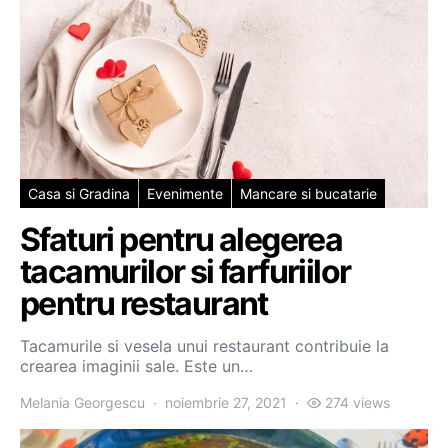
Casa si Gradina
Evenimente
Mancare si bucatarie
Sfaturi pentru alegerea
tacamurilor si farfuriilor
pentru restaurant
Tacamurile si vesela unui restaurant contribuie la
crearea imaginii sale. Este un…
Melania Georgescu
noiembrie 27, 2021
274 views