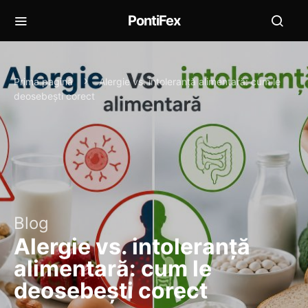
PontiFex
Prima pagină
Alergie vs. intoleranță alimentară: cum le
deosebești corect
Blog
Alergie vs. intoleranță
alimentară: cum le
deosebești corect