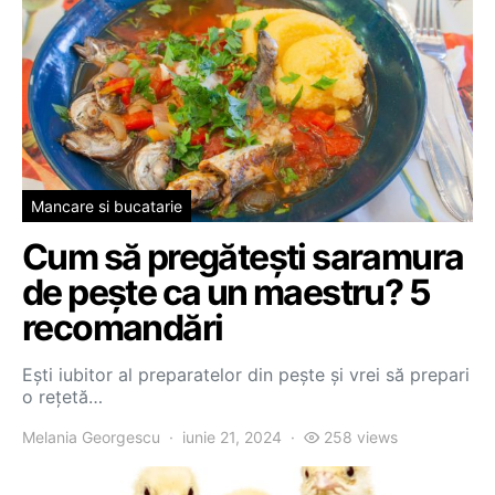
Mancare si bucatarie
Cum să pregătești saramura
de pește ca un maestru? 5
recomandări
Ești iubitor al preparatelor din pește și vrei să prepari
o rețetă…
Melania Georgescu
iunie 21, 2024
258 views