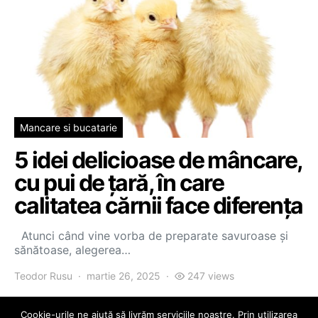
Mancare si bucatarie
5 idei delicioase de mâncare,
cu pui de țară, în care
calitatea cărnii face diferența
Atunci când vine vorba de preparate savuroase și
sănătoase, alegerea…
Teodor Rusu
martie 26, 2025
247 views
Cookie-urile ne ajută să livrăm serviciile noastre. Prin utilizarea