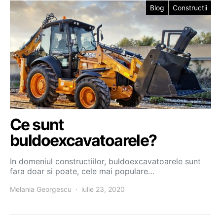
Blog
Constructii
Ce sunt
buldoexcavatoarele?
In domeniul constructiilor, buldoexcavatoarele sunt
fara doar si poate, cele mai populare…
Melania Georgescu
iulie 23, 2020