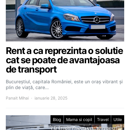
Rent a ca reprezinta o solutie
cat se poate de avantajoasa
de transport
Bucureștiul, capitala României, este un oraș vibrant și
plin de viață, care…
Panait Mihai
ianuarie 28, 2025
Blog
Mama si copil
Travel
Utile