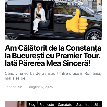
Am Călătorit de la Constanța
la București cu Premier Tour.
Iată Părerea Mea Sinceră!
Când vine vorba de transport între orașe în România,
mai ales pe…
Teodor Rusu
august 6, 2025
Blog
Frumuste
Sanatate
Surprize
Utile