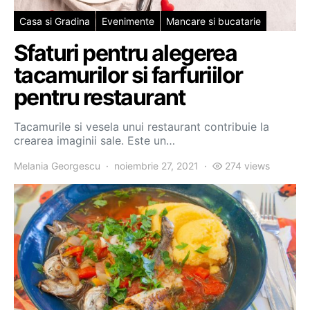
Casa si Gradina
Evenimente
Mancare si bucatarie
Sfaturi pentru alegerea
tacamurilor si farfuriilor
pentru restaurant
Tacamurile si vesela unui restaurant contribuie la
crearea imaginii sale. Este un…
Melania Georgescu
noiembrie 27, 2021
274 views