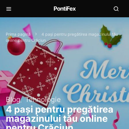
PontiFex
Prima pagină
4 pași pentru pregătirea magazinului tău
online pentru Crăciun
Blog
Tehnologie
4 pași pentru pregătirea
magazinului tău online
pentru Crăciun