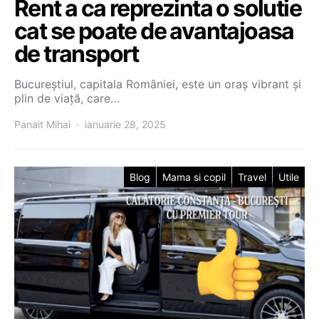
Rent a ca reprezinta o solutie
cat se poate de avantajoasa
de transport
Bucureștiul, capitala României, este un oraș vibrant și
plin de viață, care…
Panait Mihai
ianuarie 28, 2025
Blog
Mama si copil
Travel
Utile