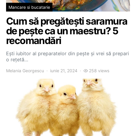
Mancare si bucatarie
Cum să pregătești saramura
de pește ca un maestru? 5
recomandări
Ești iubitor al preparatelor din pește și vrei să prepari
o rețetă…
Melania Georgescu
iunie 21, 2024
258 views