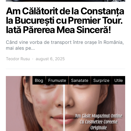
Am Călătorit de la Constanța
la București cu Premier Tour.
Iată Părerea Mea Sinceră!
Când vine vorba de transport între orașe în România,
mai ales pe…
Teodor Rusu
august 6, 2025
Blog
Frumuste
Sanatate
Surprize
Utile