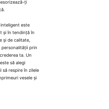
cesorizează-ți
că.
inteligent este
 și în tendință în
 și de calitate,
personalității prin
încrederea ta. Un
este să alegi
 să respire în zilele
primeuri vesele și