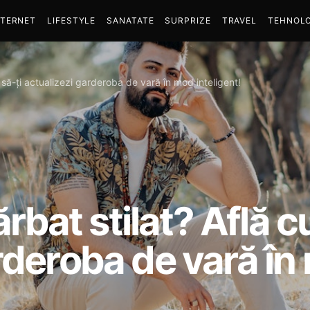
NTERNET
LIFESTYLE
SANATATE
SURPRIZE
TRAVEL
TEHNOLO
m să-ți actualizezi garderoba de vară în mod inteligent!
bărbat stilat? Află 
rderoba de vară î