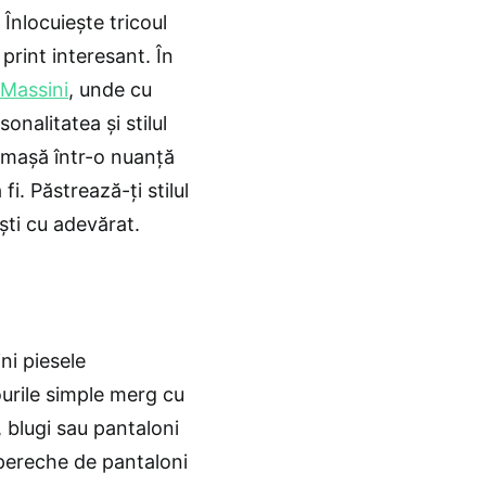
 Înlocuiește tricoul
print interesant. În
 Massini
, unde cu
onalitatea și stilul
cămașă într-o nuanță
i. Păstrează-ți stilul
ști cu adevărat.
ni piesele
ourile simple merg cu
, blugi sau pantaloni
pereche de pantaloni