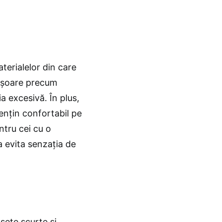
terialelor din care
 ușoare precum
a excesivă. În plus,
mențin confortabil pe
ntru cei cu o
 evita senzația de
șete scurte și