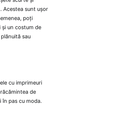
ă. Acestea sunt ușor
semenea, poți
i și un costum de
e plănuită sau
inele cu imprimeuri
mbrăcămintea de
fi în pas cu moda.