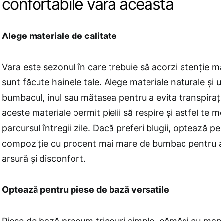
confortabile vara aceasta
Alege materiale de calitate
Vara este sezonul în care trebuie să acorzi atenție ma
sunt făcute hainele tale. Alege materiale naturale și
bumbacul, inul sau mătasea pentru a evita transpirați
aceste materiale permit pielii să respire și astfel te 
parcursul întregii zile. Dacă preferi blugii, optează pe
compoziție cu procent mai mare de bumbac pentru a
arsură și disconfort.
Optează pentru piese de bază versatile
Piese de bază precum tricouri simple, cămăși cu man