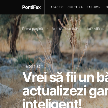
PontiFex
AFACERI
CULTURA
FASHION
I
Prima pagină
Vrei să fii un bărbat stilat? Află cu
Fashion
Vrei să fii un 
actualizezi ga
inteligent!