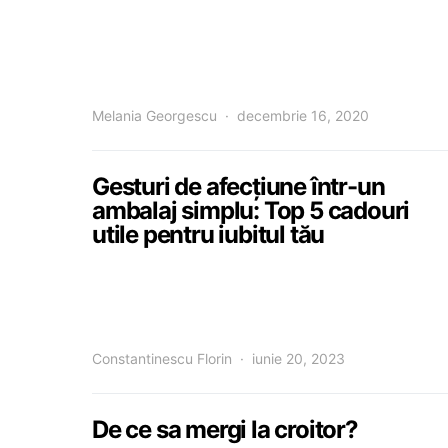
Melania Georgescu
decembrie 16, 2020
Gesturi de afecțiune într-un
ambalaj simplu: Top 5 cadouri
utile pentru iubitul tău
Constantinescu Florin
iunie 20, 2023
De ce sa mergi la croitor?