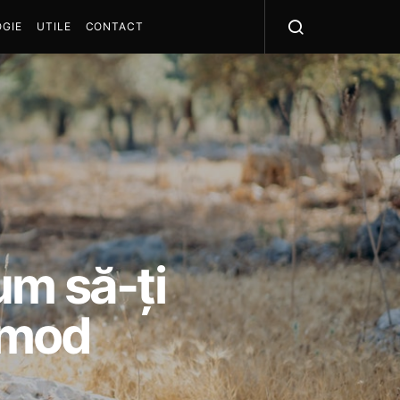
GIE
UTILE
CONTACT
cum să-ți
n mod