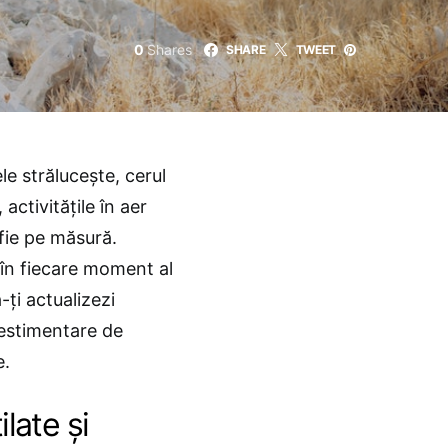
0
Shares
SHARE
TWEET
e strălucește, cerul
 activitățile în aer
 fie pe măsură.
 în fiecare moment al
ă-ți actualizezi
vestimentare de
e.
late și