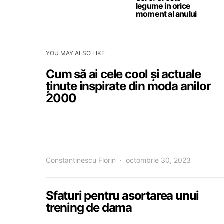
legume in orice
moment al anului
YOU MAY ALSO LIKE
Cum să ai cele cool și actuale
ținute inspirate din moda anilor
2000
Constantinescu Florin
octombrie 30, 2023
Sfaturi pentru asortarea unui
trening de dama