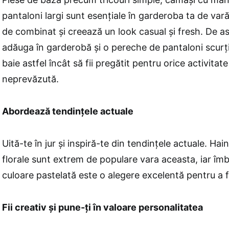
pantaloni largi sunt esențiale în garderoba ta de var
de combinat și creează un look casual și fresh. De a
adăuga în garderobă și o pereche de pantaloni scurț
baie astfel încât să fii pregătit pentru orice activitat
neprevăzută.
Abordează tendințele actuale
Uită-te în jur și inspiră-te din tendințele actuale. Ha
florale sunt extrem de populare vara aceasta, iar î
culoare pastelată este o alegere excelentă pentru a 
Fii creativ și pune-ți în valoare personalitatea