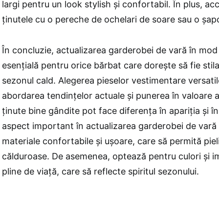
largi pentru un look stylish și confortabil. În plus, ac
ținutele cu o pereche de ochelari de soare sau o șap
În concluzie, actualizarea garderobei de vară în mod 
esențială pentru orice bărbat care dorește să fie stilat
sezonul cald. Alegerea pieselor vestimentare versatile
abordarea tendințelor actuale și punerea în valoare a 
ținute bine gândite pot face diferența în apariția și 
aspect important în actualizarea garderobei de vară 
materiale confortabile și ușoare, care să permită pielii
călduroase. De asemenea, optează pentru culori și im
pline de viață, care să reflecte spiritul sezonului.