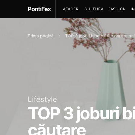
PontiFex
AFACERI
CULTURA
FASHION
I
Prima pagină
TOP 3 joburi bine plătite care sunt
Lifestyle
TOP 3 joburi bi
căutare