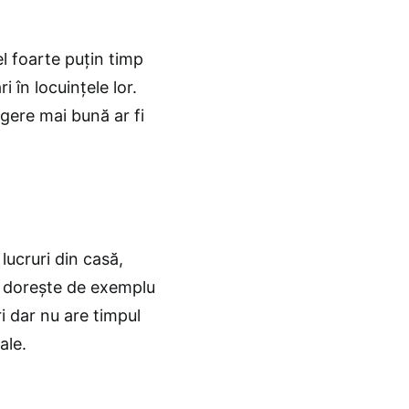
el foarte puțin timp
 în locuințele lor.
egere mai bună ar fi
lucruri din casă,
va dorește de exemplu
i dar nu are timpul
ale.