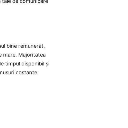
le tale de comunicare
unul bine remunerat,
te mare. Majoritatea
e timpul disponibil și
onusuri costante.