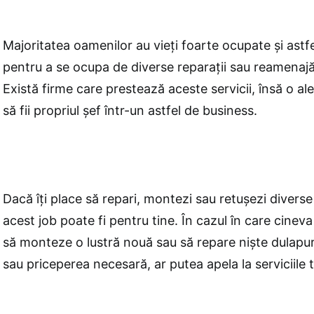
Majoritatea oamenilor au vieți foarte ocupate și astf
pentru a se ocupa de diverse reparații sau reamenajări
Există firme care prestează aceste servicii, însă o al
să fii propriul șef într-un astfel de business.
Dacă îți place să repari, montezi sau retușezi diverse 
acest job poate fi pentru tine. În cazul în care cine
să monteze o lustră nouă sau să repare niște dulapur
sau priceperea necesară, ar putea apela la serviciile t