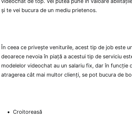
videochat de top. Vei putea pune în valoare abilități
și te vei bucura de un mediu prietenos.
În ceea ce privește veniturile, acest tip de job este 
deoarece nevoia în piață a acestui tip de serviciu es
modelelor videochat au un salariu fix, dar în funcție d
atragerea cât mai multor clienți, se pot bucura de b
Croitoreasă