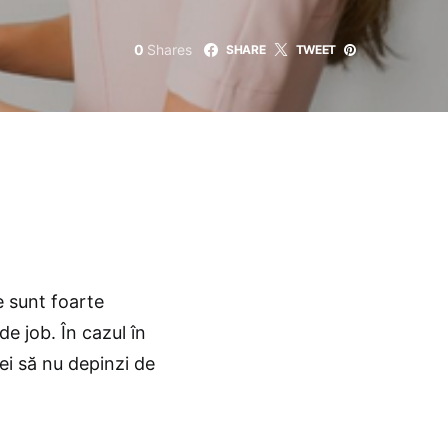
0
Shares
SHARE
TWEET
e sunt foarte
e job. În cazul în
ei să nu depinzi de