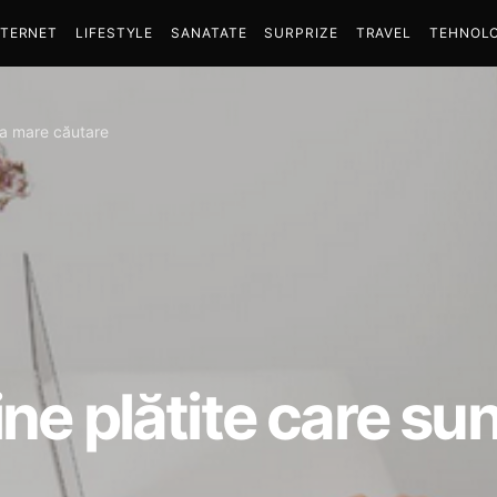
NTERNET
LIFESTYLE
SANATATE
SURPRIZE
TRAVEL
TEHNOLO
 la mare căutare
ne plătite care su