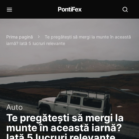
PontiFex
Prima pagină
Te pregătești să mergi la munte în această
iarnă? Iată 5 lucruri relevante
Auto
Te pregătești să mergi la
munte în această iarnă?
Iată 5 lucruri relevante