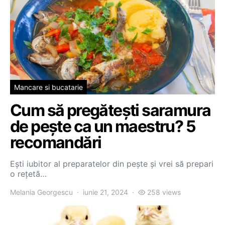
Mancare si bucatarie
Cum să pregătești saramura
de pește ca un maestru? 5
recomandări
Ești iubitor al preparatelor din pește și vrei să prepari
o rețetă…
Melania Georgescu
iunie 21, 2024
258 views