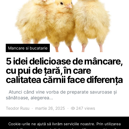
Mancare si bucatarie
5 idei delicioase de mâncare,
cu pui de țară, în care
calitatea cărnii face diferența
Atunci când vine vorba de preparate savuroase și
sănătoase, alegerea…
Teodor Rusu
martie 26, 2025
247 views
Cookie-urile ne ajută să livrăm serviciile noastre. Prin utilizarea