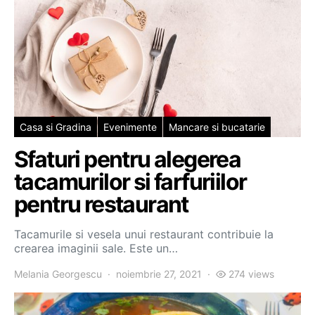
Casa si Gradina
Evenimente
Mancare si bucatarie
Sfaturi pentru alegerea
tacamurilor si farfuriilor
pentru restaurant
Tacamurile si vesela unui restaurant contribuie la
crearea imaginii sale. Este un…
Melania Georgescu
noiembrie 27, 2021
274 views