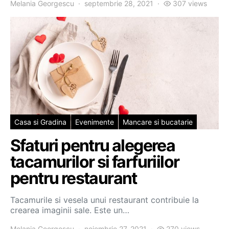
Melania Georgescu
septembrie 28, 2021
307 views
Casa si Gradina
Evenimente
Mancare si bucatarie
Sfaturi pentru alegerea
tacamurilor si farfuriilor
pentru restaurant
Tacamurile si vesela unui restaurant contribuie la
crearea imaginii sale. Este un…
Melania Georgescu
noiembrie 27, 2021
270 views