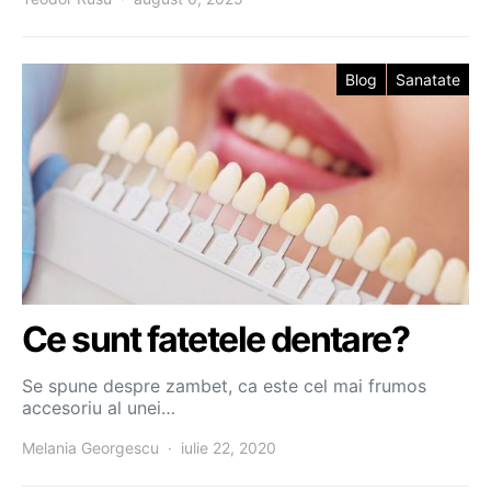
Blog
Sanatate
Ce sunt fatetele dentare?
Se spune despre zambet, ca este cel mai frumos
accesoriu al unei…
Melania Georgescu
iulie 22, 2020