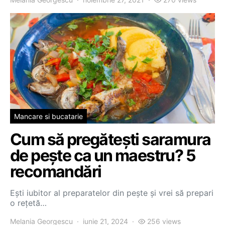
Mancare si bucatarie
Cum să pregătești saramura
de pește ca un maestru? 5
recomandări
Ești iubitor al preparatelor din pește și vrei să prepari
o rețetă…
Melania Georgescu
iunie 21, 2024
256 views