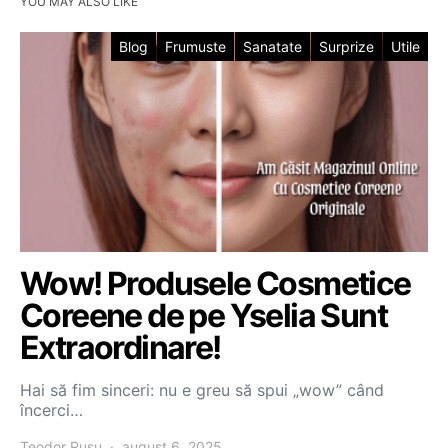
YOU MAY ALSO LIKE
Blog
Frumuste
Sanatate
Surprize
Utile
Wow! Produsele Cosmetice
Coreene de pe Yselia Sunt
Extraordinare!
Hai să fim sinceri: nu e greu să spui „wow” când
încerci…
Teodor Rusu
august 6, 2025