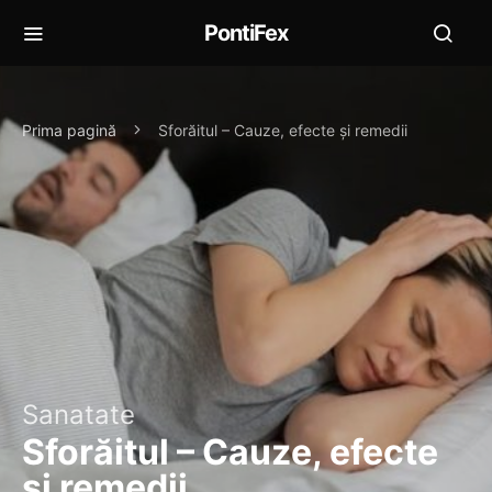
PontiFex
Prima pagină
Sforăitul – Cauze, efecte și remedii
Sanatate
Sforăitul – Cauze, efecte
și remedii