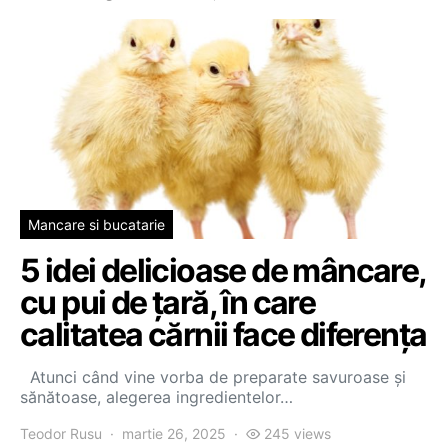
Mancare si bucatarie
5 idei delicioase de mâncare,
cu pui de țară, în care
calitatea cărnii face diferența
Atunci când vine vorba de preparate savuroase și
sănătoase, alegerea ingredientelor…
Teodor Rusu
martie 26, 2025
245 views