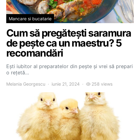
Mancare si bucatarie
Cum să pregătești saramura
de pește ca un maestru? 5
recomandări
Ești iubitor al preparatelor din pește și vrei să prepari
o rețetă…
Melania Georgescu
iunie 21, 2024
258 views