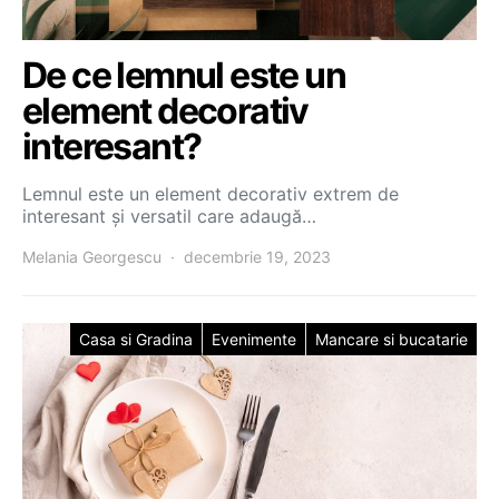
De ce lemnul este un
element decorativ
interesant?
Lemnul este un element decorativ extrem de
interesant și versatil care adaugă…
Melania Georgescu
decembrie 19, 2023
Casa si Gradina
Evenimente
Mancare si bucatarie