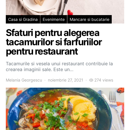
Casa si Gradina
Evenimente
Mancare si bucatarie
Sfaturi pentru alegerea
tacamurilor si farfuriilor
pentru restaurant
Tacamurile si vesela unui restaurant contribuie la
crearea imaginii sale. Este un…
Melania Georgescu
noiembrie 27, 2021
274 views