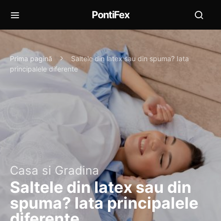
PontiFex
Prima pagină
Saltele din latex sau din spuma? Iata
principalele diferente
Casa si Gradina
Saltele din latex sau din
spuma? Iata principalele
diferente