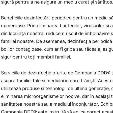
sigură pentru a ne asigura un mediu curat și sănătos
Beneficiile dezinfectării periodice pentru un mediu să
numeroase. Prin eliminarea bacteriilor, virusurilor și 
din locuința noastră, reducem riscul de îmbolnăvire 
familiei noastre. De asemenea, dezinfecția periodică
bolilor contagioase, cum ar fi gripa sau răceala, asi
sigur pentru toți membrii familiei.
Serviciile de dezinfecție oferite de Compania DDD® 
asupra familiei tale și mediului în care trăiești. Aceste
utilizează produse și tehnologii de ultimă generație, 
eliminarea microorganismelor nocive, dar în același t
sănătatea noastră sau a mediului înconjurător. Echipa
Compania DDD® este instruită să aplice corect aceste