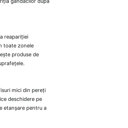
iția gândacilor după
a reapariției
în toate zonele
osește produse de
uprafețele.
suri mici din pereți
rice deschidere pe
 de etanșare pentru a