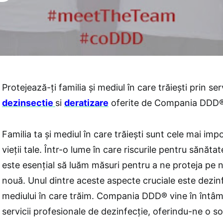
Protejează-ți familia și mediul în care trăiești prin ser
dezinsectie
si
deratizare
oferite de Compania DDD
Familia ta și mediul în care trăiești sunt cele mai im
vieții tale. Într-o lume în care riscurile pentru sănăta
este esențial să luăm măsuri pentru a ne proteja pe no
nouă. Unul dintre aceste aspecte cruciale este dezinf
mediului în care trăim. Compania DDD® vine în întâ
servicii profesionale de dezinfecție, oferindu-ne o sol