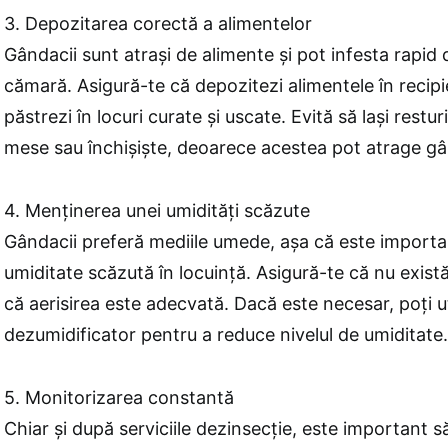
3. Depozitarea corectă a alimentelor
Gândacii sunt atrași de alimente și pot infesta rapi
cămară. Asigură-te că depozitezi alimentele în recipien
păstrezi în locuri curate și uscate. Evită să lași rest
mese sau închișiște, deoarece acestea pot atrage gâ
4. Menținerea unei umidități scăzute
Gândacii preferă mediile umede, așa că este importa
umiditate scăzută în locuință. Asigură-te că nu există
că aerisirea este adecvată. Dacă este necesar, poți ut
dezumidificator pentru a reduce nivelul de umiditate.
5. Monitorizarea constantă
Chiar și după serviciile dezinsecție, este important s