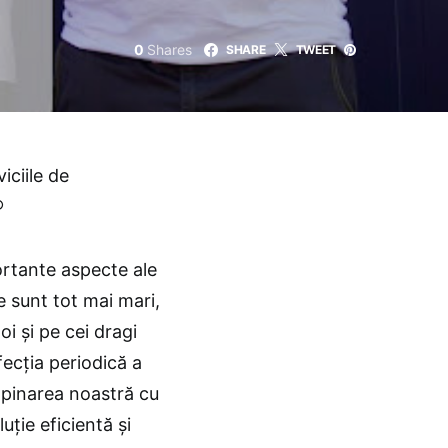
0
Shares
SHARE
TWEET
viciile de
®
portante aspecte ale
te sunt tot mai mari,
i și pe cei dragi
ecția periodică a
mpinarea noastră cu
uție eficientă și