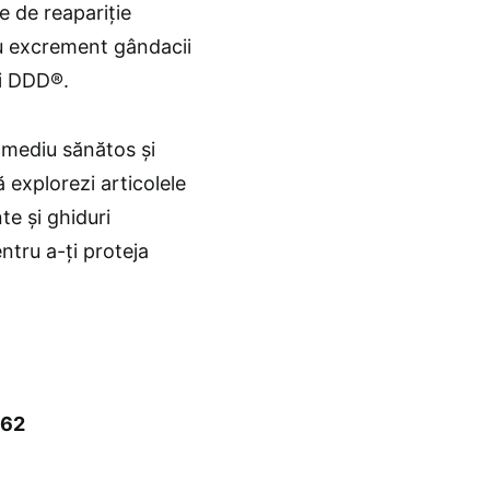
e de reapariție
sau excrement gândacii
ii DDD®.
 mediu sănătos și
ă explorezi articolele
nte și ghiduri
ntru a-ți proteja
662