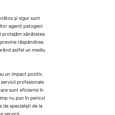
.
nătos și sigur sunt
altor agenți patogeni
și protejăm sănătatea
 previne răspândirea
gurând astfel un mediu
au un impact pozitiv
 servicii profesionale
care sunt eficiente în
imp nu pun în pericol
 de specialiști de la
 servicii,