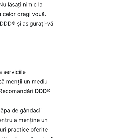
Nu lăsați nimic la
 celor dragi vouă.
 DDD® și asigurați-vă
serviciile
 menții un mediu
 – Recomandări DDD®
scăpa de gândacii
pentru a menține un
uri practice oferite