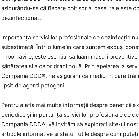
asigurându-se că fiecare colțișor al casei tale este 
dezinfecționat.
Importanța serviciilor profesionale de dezinfecție nu
subestimată. Într-o lume în care suntem expuși const
îmbolnăvire, este esențial să luăm măsuri preventive
sănătatea și a celor dragi nouă. Prin apelarea la servic
Compania DDD®, ne asigurăm că mediul în care trăim 
lipsit de agenți patogeni.
Pentru a afla mai multe informații despre beneficiile 
periodice și importanța serviciilor profesionale de de
Compania DDD®, vă invităm să explorați site-ul nostru
articole informative și sfaturi utile despre cum puteți 