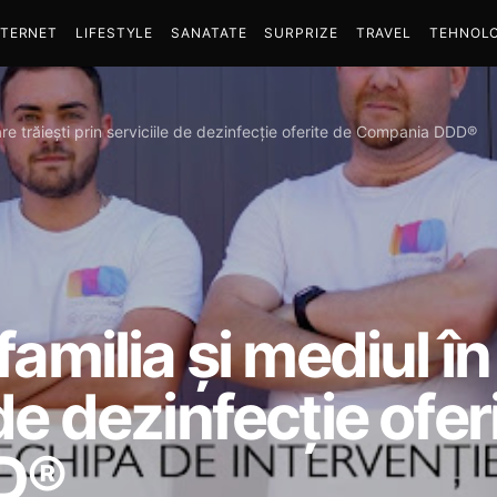
NTERNET
LIFESTYLE
SANATATE
SURPRIZE
TRAVEL
TEHNOLO
are trăiești prin serviciile de dezinfecție oferite de Compania DDD®
amilia și mediul în 
 de dezinfecție ofer
D®