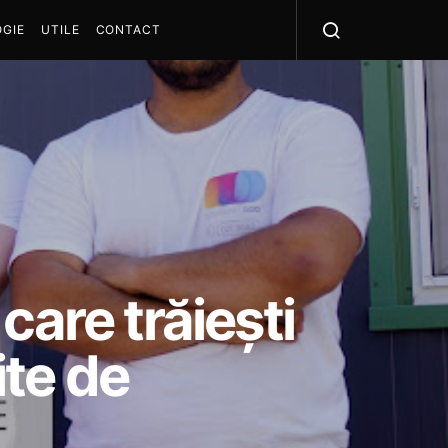
GIE
UTILE
CONTACT
care trăiești
ite de