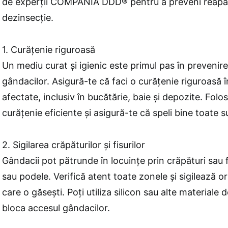
de experții COMPANIA DDD® pentru a preveni reapar
dezinsecție.
1. Curățenie riguroasă
Un mediu curat și igienic este primul pas în prevenire
gândacilor. Asigură-te că faci o curățenie riguroasă 
afectate, inclusiv în bucătărie, baie și depozite. Fol
curățenie eficiente și asigură-te că speli bine toate s
2. Sigilarea crăpăturilor și fisurilor
Gândacii pot pătrunde în locuințe prin crăpături sau fi
sau podele. Verifică atent toate zonele și sigilează o
care o găsești. Poți utiliza silicon sau alte materiale
bloca accesul gândacilor.