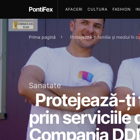
PontiFex
AFACERI
CULTURA
FASHION
I
Prima pagină
Protejează-ți familia și mediul în c
Sanatate
Protejează-ți f
prin serviciile
Compania DD