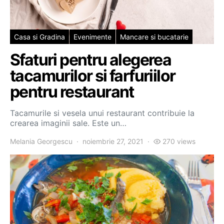
Casa si Gradina
Evenimente
Mancare si bucatarie
Sfaturi pentru alegerea
tacamurilor si farfuriilor
pentru restaurant
Tacamurile si vesela unui restaurant contribuie la
crearea imaginii sale. Este un…
Melania Georgescu
noiembrie 27, 2021
270 views