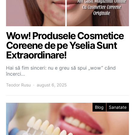
Wow! Produsele Cosmetice
Coreene de pe Yselia Sunt
Extraordinare!
Hai să fim sinceri: nu e greu să spui „wow” când
încerci…
Teodor Rusu
august 6, 2025
Blog
Sanatate