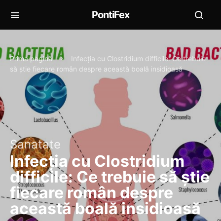
PontiFex
Prima pagină
Infecția cu Clostridium difficile: Ce trebuie
să știe fiecare român despre această boală insidioasă
Sanatate
Infecția cu Clostridium
difficile: Ce trebuie să știe
fiecare român despre
această boală insidioasă