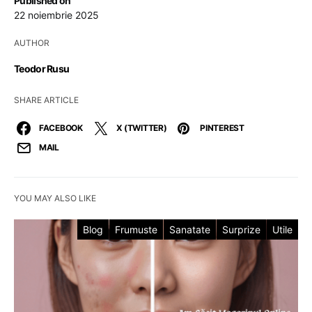
Published on
22 noiembrie 2025
AUTHOR
Teodor Rusu
SHARE ARTICLE
FACEBOOK
X (TWITTER)
PINTEREST
MAIL
YOU MAY ALSO LIKE
Blog
Frumuste
Sanatate
Surprize
Utile