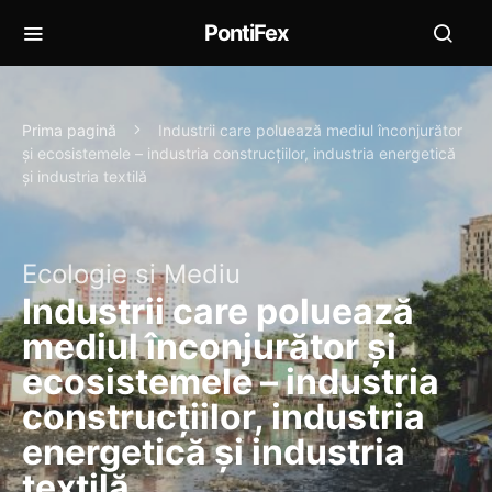
PontiFex
Prima pagină
Industrii care poluează mediul înconjurător
și ecosistemele – industria construcțiilor, industria energetică
și industria textilă
Ecologie si Mediu
Industrii care poluează
mediul înconjurător și
ecosistemele – industria
construcțiilor, industria
energetică și industria
textilă