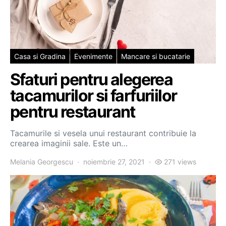
Casa si Gradina
Evenimente
Mancare si bucatarie
Sfaturi pentru alegerea
tacamurilor si farfuriilor
pentru restaurant
Tacamurile si vesela unui restaurant contribuie la
crearea imaginii sale. Este un…
Melania Georgescu
noiembrie 27, 2021
271 views