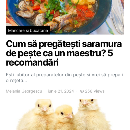
Mancare si bucatarie
Cum să pregătești saramura
de pește ca un maestru? 5
recomandări
Ești iubitor al preparatelor din pește și vrei să prepari
o rețetă…
Melania Georgescu
iunie 21, 2024
258 views