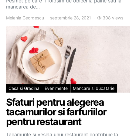
Pesmet pe care il folosim de obicei la paine sau la
mancarea de…
Melania Georgescu
septembrie 28, 2021
308 views
Casa si Gradina
Evenimente
Mancare si bucatarie
Sfaturi pentru alegerea
tacamurilor si farfuriilor
pentru restaurant
Tacamurile si vesela unui restaurant contribuie la