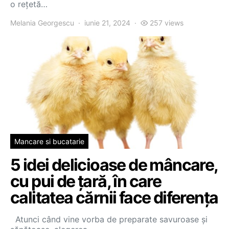
o rețetă…
Melania Georgescu
iunie 21, 2024
257 views
Mancare si bucatarie
5 idei delicioase de mâncare,
cu pui de țară, în care
calitatea cărnii face diferența
Atunci când vine vorba de preparate savuroase și