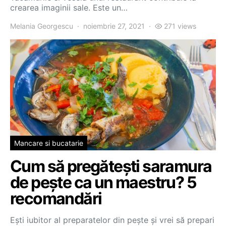
crearea imaginii sale. Este un…
Melania Georgescu
noiembrie 27, 2021
271 views
Mancare si bucatarie
Cum să pregătești saramura
de pește ca un maestru? 5
recomandări
Ești iubitor al preparatelor din pește și vrei să prepari