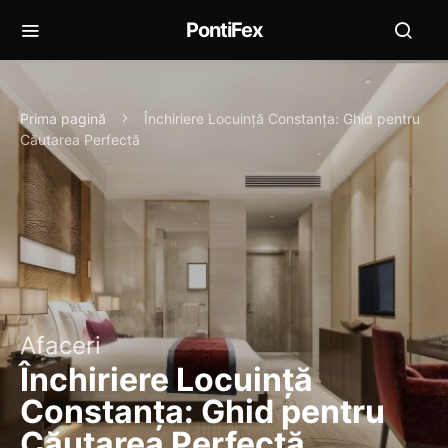
PontiFex
Prima pagină
Închiriere Locuință Constanța: Ghid pentru
Căutarea Perfectă
Afaceri
Închiriere Locuință
Constanța: Ghid pentru
Căutarea Perfectă