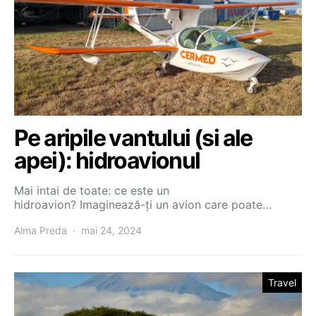
Pe aripile vantului (si ale
apei): hidroavionul
Mai intai de toate: ce este un
hidroavion? Imaginează-ți un avion care poate…
Alma Preda
mai 24, 2024
Travel