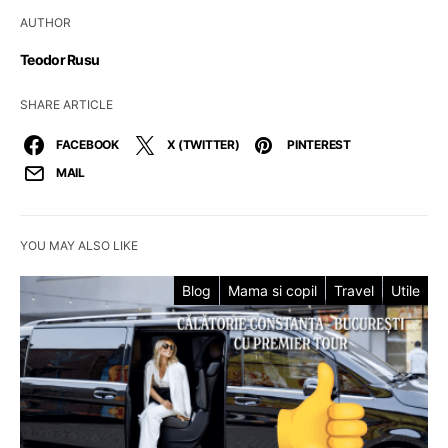
AUTHOR
Teodor Rusu
SHARE ARTICLE
FACEBOOK
X (TWITTER)
PINTEREST
MAIL
YOU MAY ALSO LIKE
Blog
Mama si copil
Travel
Utile