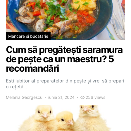
Mancare si bucatarie
Cum să pregătești saramura
de pește ca un maestru? 5
recomandări
Ești iubitor al preparatelor din pește și vrei să prepari
o rețetă…
Melania Georgescu
iunie 21, 2024
256 views