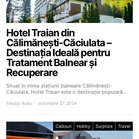
Hotel Traian din
Călimănești-Căciulata –
Destinația Ideală pentru
Tratament Balnear și
Recuperare
Situat în inima stațiunii balneare Călimănești-
Căciulata, Hotel Traian este o destinație populară…
Teodor Rusu
octombrie 27, 2024
Cadouri
Hobby
Surprize
Travel