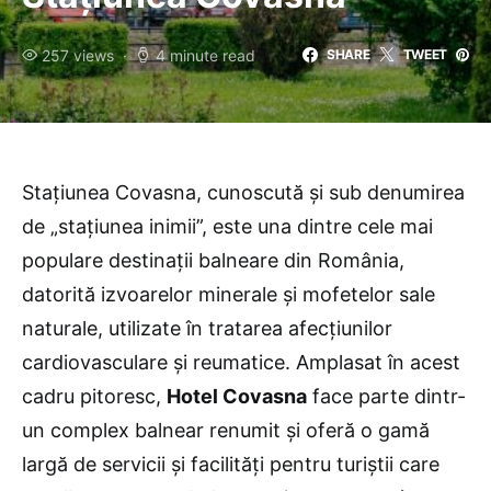
257 views
4 minute read
SHARE
TWEET
Stațiunea Covasna, cunoscută și sub denumirea
de „stațiunea inimii”, este una dintre cele mai
populare destinații balneare din România,
datorită izvoarelor minerale și mofetelor sale
naturale, utilizate în tratarea afecțiunilor
cardiovasculare și reumatice. Amplasat în acest
cadru pitoresc,
Hotel Covasna
face parte dintr-
un complex balnear renumit și oferă o gamă
largă de servicii și facilități pentru turiștii care