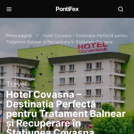
PontiFex
Prima pagină
Hotel Covasna – Destinația Perfectă pentru
Tratament Balnear și Recuperare în Stațiunea Covasna
Travel
Hotel Covasna –
Destinația Perfectă
pentru Tratament Balnear
și Recuperare în
Stațiunea Covasna