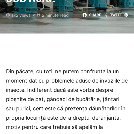
172 views
2 minute read
SHARE
TWEET
Din păcate, cu toţii ne putem confrunta la un
moment dat cu problemele aduse de invaziile de
insecte. Indiferent dacă este vorba despre
ploşniţe de pat, gândaci de bucătărie, ţânţari
sau purici, cert este că prezenţa dăunătorilor în
propria locuinţă este de-a dreptul deranjantă,
motiv pentru care trebuie să apelăm la