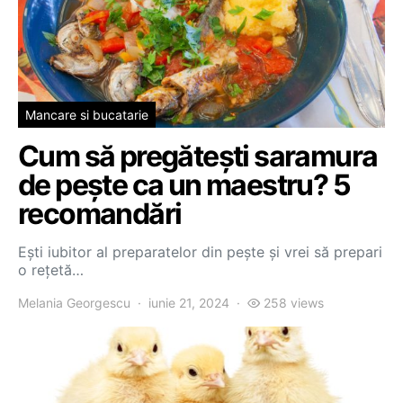
Mancare si bucatarie
Cum să pregătești saramura
de pește ca un maestru? 5
recomandări
Ești iubitor al preparatelor din pește și vrei să prepari
o rețetă…
Melania Georgescu
iunie 21, 2024
258 views