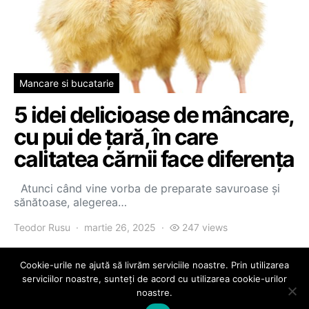
Mancare si bucatarie
5 idei delicioase de mâncare,
cu pui de țară, în care
calitatea cărnii face diferența
Atunci când vine vorba de preparate savuroase și
sănătoase, alegerea…
Teodor Rusu
martie 26, 2025
247 views
Cookie-urile ne ajută să livrăm serviciile noastre. Prin utilizarea
serviciilor noastre, sunteți de acord cu utilizarea cookie-urilor
noastre.
PontiFex