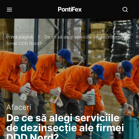
PontiFex
Prima pagină
De ce să alegi serviciile de dezinsecţie ale
firmei DDD Nord?
Afaceri
De ce să alegi serviciile
de dezinsecţie ale firmei
DDD Nord?