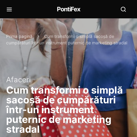
PontiFex
Prima pagină
Cum transformi o simplă sacoșă de
cumpărături într-un instrument puternic de marketing stradal
Afaceri
Cum transformi o simplă
sacoșă de cumpărături
într-un instrument
puternic de marketing
stradal