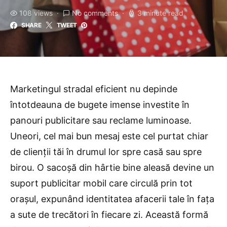
108 views
No comments
3 minute read
SHARE
TWEET
Marketingul stradal eficient nu depinde
întotdeauna de bugete imense investite în
panouri publicitare sau reclame luminoase.
Uneori, cel mai bun mesaj este cel purtat chiar
de clienții tăi în drumul lor spre casă sau spre
birou. O sacoșă din hârtie bine aleasă devine un
suport publicitar mobil care circulă prin tot
orașul, expunând identitatea afacerii tale în fața
a sute de trecători în fiecare zi. Această formă