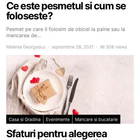
Ce este pesmetul si cum se
foloseste?
Pesmet pe care il folosim de obicei la paine sau la
mancarea de…
Melania Georgescu
septembrie 28, 2021
308 views
Casa si Gradina
Evenimente
Mancare si bucatarie
Sfaturi pentru alegerea