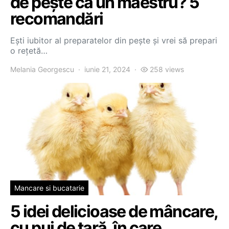
de pește ca un maestru? 5
recomandări
Ești iubitor al preparatelor din pește și vrei să prepari
o rețetă…
Melania Georgescu
iunie 21, 2024
258 views
Mancare si bucatarie
5 idei delicioase de mâncare,
cu pui de țară, în care