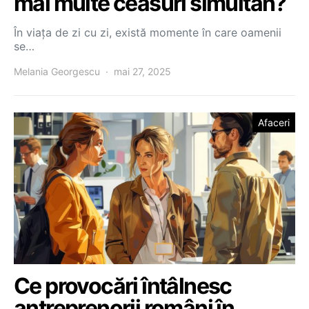
mai multe ceasuri simultan?
În viața de zi cu zi, există momente în care oamenii
se…
Melania Georgescu
mai 27, 2025
Afaceri
Ce provocări întâlnesc
antreprenorii români în