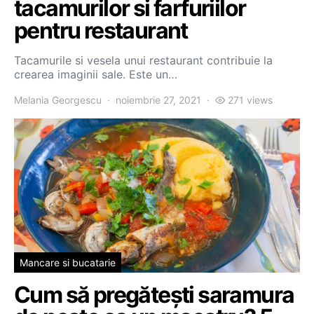
tacamurilor si farfuriilor
pentru restaurant
Tacamurile si vesela unui restaurant contribuie la
crearea imaginii sale. Este un…
Melania Georgescu
noiembrie 27, 2021
271 views
Mancare si bucatarie
Cum să pregătești saramura