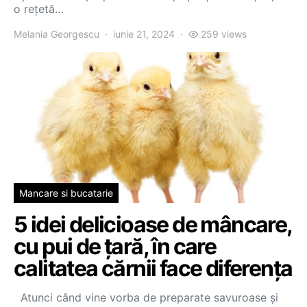
o rețetă…
Melania Georgescu
iunie 21, 2024
259 views
Mancare si bucatarie
5 idei delicioase de mâncare,
cu pui de țară, în care
calitatea cărnii face diferența
Atunci când vine vorba de preparate savuroase și