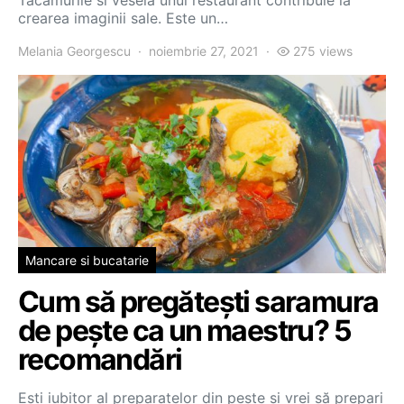
Tacamurile si vesela unui restaurant contribuie la
crearea imaginii sale. Este un…
Melania Georgescu
noiembrie 27, 2021
275 views
Mancare si bucatarie
Cum să pregătești saramura
de pește ca un maestru? 5
recomandări
Ești iubitor al preparatelor din pește și vrei să prepari