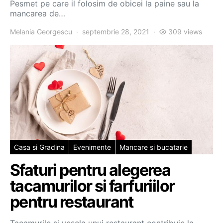
Pesmet pe care il folosim de obicei la paine sau la
mancarea de…
Melania Georgescu
septembrie 28, 2021
309 views
Casa si Gradina
Evenimente
Mancare si bucatarie
Sfaturi pentru alegerea
tacamurilor si farfuriilor
pentru restaurant