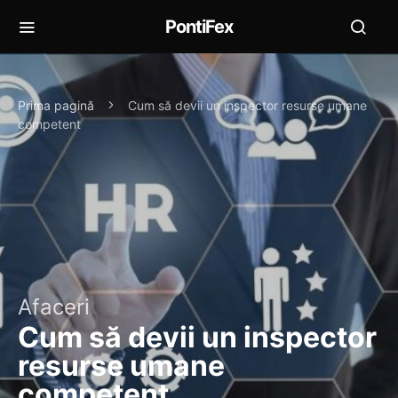
PontiFex
Prima pagină
Cum să devii un inspector resurse umane
competent
Afaceri
Cum să devii un inspector
resurse umane
competent