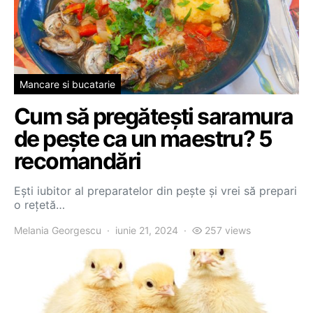
Mancare si bucatarie
Cum să pregătești saramura
de pește ca un maestru? 5
recomandări
Ești iubitor al preparatelor din pește și vrei să prepari
o rețetă…
Melania Georgescu
iunie 21, 2024
257 views