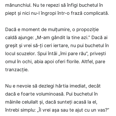
mănunchiul. Nu te repezi să înfigi buchetul în
piept și nici nu-l îngropi într-o frază complicată.
Dacă e moment de mulțumire, o propoziție
caldă ajunge: „M-am gândit la tine azi.” Dacă ai
greșit și vrei să-ți ceri iertare, nu pui buchetul în
locul scuzelor. Spui întâi „îmi pare rău”, privești
omul în ochi, abia apoi oferi florile. Altfel, pare
tranzacție.
Nu e nevoie să dezlegi hârtia imediat, decât
dacă e foarte voluminoasă. Pui buchetul în
mâinile celuilalt și, dacă sunteți acasă la el,
întrebi simplu: „Îl vrei așa sau te ajut cu un vas?”