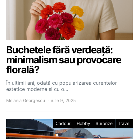
Buchetele fără verdeață:
minimalism sau provocare
florală?
În ultimii ani, odată cu popularizarea curentelor
estetice moderne și cu o…
Melania Georgescu
iulie 9, 2025
Cadouri
Hobby
Surprize
Travel