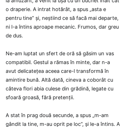
la amuzant, a venit la ușă cu un buchet înalt cât
o draperie. A intrat hotărât, a spus „asta e
pentru tine” și, neștiind ce să facă mai departe,
ni l-a întins aproape mecanic. Frumos, dar greu
de dus.
Ne-am luptat un sfert de oră să găsim un vas
compatibil. Gestul a rămas în minte, dar n-a
avut delicatețea aceea care-l transformă în
amintire bună. Altă dată, cineva a coborât cu
câteva flori abia culese din grădină, legate cu
sfoară groasă, fără pretenții.
A stat în prag două secunde, a spus „m-am
gândit la tine, m-au oprit pe loc”, și le-a întins. A