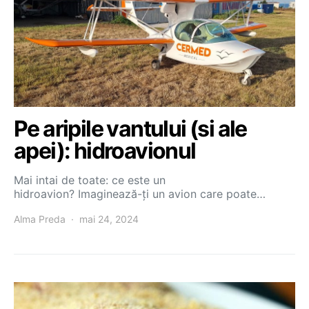
Pe aripile vantului (si ale
apei): hidroavionul
Mai intai de toate: ce este un
hidroavion? Imaginează-ți un avion care poate…
Alma Preda
mai 24, 2024