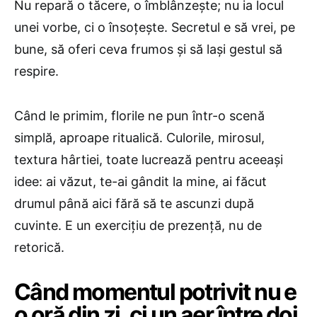
Nu repară o tăcere, o îmblânzește; nu ia locul
unei vorbe, ci o însoțește. Secretul e să vrei, pe
bune, să oferi ceva frumos și să lași gestul să
respire.
Când le primim, florile ne pun într-o scenă
simplă, aproape ritualică. Culorile, mirosul,
textura hârtiei, toate lucrează pentru aceeași
idee: ai văzut, te-ai gândit la mine, ai făcut
drumul până aici fără să te ascunzi după
cuvinte. E un exercițiu de prezență, nu de
retorică.
Când momentul potrivit nu e
o oră din zi, ci un aer între doi