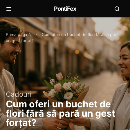
PontiFex
Prima pagină
Cum oferi un buchet de flori fără să pară
un gest forțat?
Cadouri
Cum oferi un buchet de
flori fără să pară un gest
forțat?