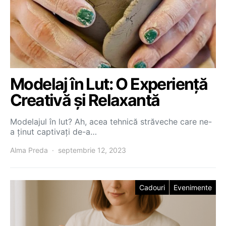
Modelaj în Lut: O Experiență
Creativă și Relaxantă
Modelajul în lut? Ah, acea tehnică străveche care ne-
a ținut captivați de-a…
Alma Preda
septembrie 12, 2023
Cadouri
Evenimente