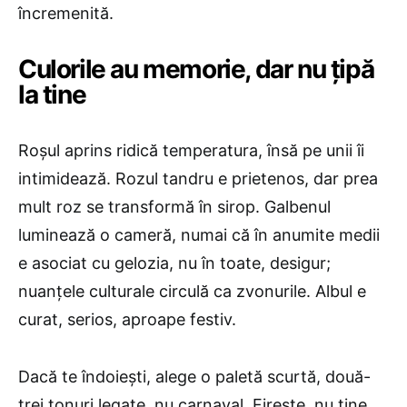
încremenită.
Culorile au memorie, dar nu țipă
la tine
Roșul aprins ridică temperatura, însă pe unii îi
intimidează. Rozul tandru e prietenos, dar prea
mult roz se transformă în sirop. Galbenul
luminează o cameră, numai că în anumite medii
e asociat cu gelozia, nu în toate, desigur;
nuanțele culturale circulă ca zvonurile. Albul e
curat, serios, aproape festiv.
Dacă te îndoiești, alege o paletă scurtă, două-
trei tonuri legate, nu carnaval. Firește, nu ține