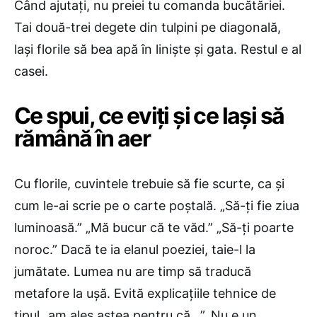
Când ajutați, nu preiei tu comanda bucătăriei.
Tai două-trei degete din tulpini pe diagonală,
lași florile să bea apă în liniște și gata. Restul e al
casei.
Ce spui, ce eviți și ce lași să
rămână în aer
Cu florile, cuvintele trebuie să fie scurte, ca și
cum le-ai scrie pe o carte poștală. „Să-ți fie ziua
luminoasă.” „Mă bucur că te văd.” „Să-ți poarte
noroc.” Dacă te ia elanul poeziei, taie-l la
jumătate. Lumea nu are timp să traducă
metafore la ușă. Evită explicațiile tehnice de
tipul „am ales astea pentru că…”. Nu e un