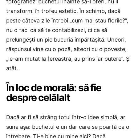
fotografiezi buchetul înainte să-l oferi, nu îl
transformi în trofeu estetic. În schimb, dacă
peste câteva zile întrebi „cum mai stau florile?”,
nu o faci ca să te contabilizezi, ci ca să
prelungești un pic bucuria împărtășită. Uneori,
răspunsul vine cu o poză, alteori cu o poveste,
„le-am mutat la fereastră, au prins iar putere”. Și
atât.
În loc de morală: să fie
despre celălalt
Dacă ar fi să strâng totul într-o idee simplă, ar
suna așa: buchetul e un dar care se poartă ca o
întrebare. Ți-e bine cu mine aici? Dacă