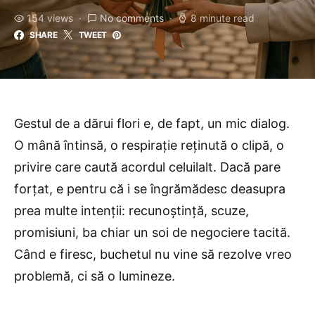
154 views
No comments
8 minute read
SHARE
TWEET
Gestul de a dărui flori e, de fapt, un mic dialog.
O mână întinsă, o respirație reținută o clipă, o
privire care caută acordul celuilalt. Dacă pare
forțat, e pentru că i se îngrămădesc deasupra
prea multe intenții: recunoștință, scuze,
promisiuni, ba chiar un soi de negociere tacită.
Când e firesc, buchetul nu vine să rezolve vreo
problemă, ci să o lumineze.