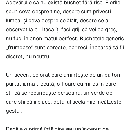
Adevărul e că nu există buchet fără risc. Florile
spun ceva despre tine, despre cum privești
lumea, și ceva despre celălalt, despre ce ai
observat la el. Dacă îți faci griji că vei da greș,
nu fugi în anonimatul perfect. Buchetele generic
„frumoase” sunt corecte, dar reci. Încearcă să fii
discret, nu neutru.
Un accent colorat care amintește de un palton
purtat iarna trecută, o floare cu miros în care
știi că se recunoaște persoana, un verde de
care știi că îi place, detaliul acela mic încălzește
gestul.
Dacă e o primă întâlnire sau un început de