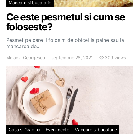
Mancare si bucatarie
Ce este pesmetul si cum se
foloseste?
Pesmet pe care il folosim de obicei la paine sau la
mancarea de…
Melania Georgescu
septembrie 28, 2021
309 views
Casa si Gradina
Evenimente
Mancare si bucatarie