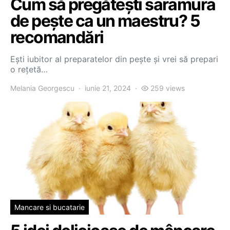
Cum să pregătești saramura
de pește ca un maestru? 5
recomandări
Ești iubitor al preparatelor din pește și vrei să prepari
o rețetă…
Melania Georgescu
iunie 21, 2024
259 views
Mancare si bucatarie