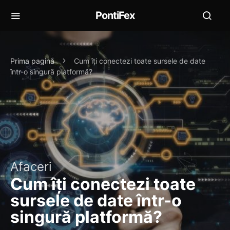
PontiFex
Prima pagină
Cum îți conectezi toate sursele de date
într-o singură platformă?
Afaceri
Cum îți conectezi toate
sursele de date într-o
singură platformă?