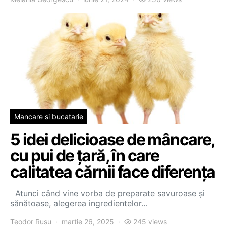
Mancare si bucatarie
5 idei delicioase de mâncare,
cu pui de țară, în care
calitatea cărnii face diferența
Atunci când vine vorba de preparate savuroase și
sănătoase, alegerea ingredientelor…
Teodor Rusu
martie 26, 2025
245 views