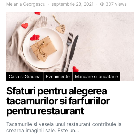
Melania Georgescu
septembrie 28, 2021
307 views
Casa si Gradina
Evenimente
Mancare si bucatarie
Sfaturi pentru alegerea
tacamurilor si farfuriilor
pentru restaurant
Tacamurile si vesela unui restaurant contribuie la
crearea imaginii sale. Este un…