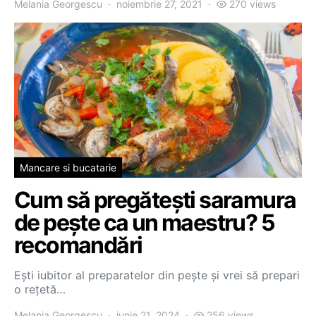
Melania Georgescu
noiembrie 27, 2021
270 views
Mancare si bucatarie
Cum să pregătești saramura
de pește ca un maestru? 5
recomandări
Ești iubitor al preparatelor din pește și vrei să prepari
o rețetă…
Melania Georgescu
iunie 21, 2024
256 views