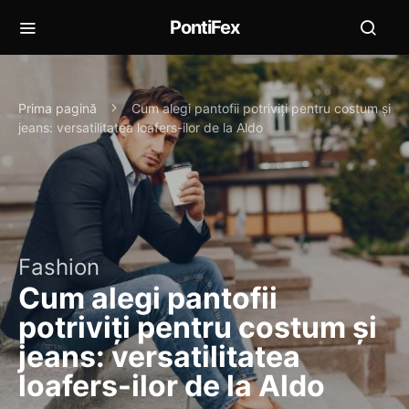
PontiFex
Prima pagină
Cum alegi pantofii potriviți pentru costum și
jeans: versatilitatea loafers-ilor de la Aldo
Fashion
Cum alegi pantofii
potriviți pentru costum și
jeans: versatilitatea
loafers-ilor de la Aldo