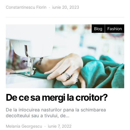
Constantinescu Florin
iunie 20, 2023
Blog
Fashion
De ce sa mergi la croitor?
De la inlocuirea nasturilor pana la schimbarea
decolteului sau a tivului, de…
Melania Georgescu
iunie 7, 2022