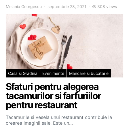
Melania Georgescu
septembrie 28, 2021
308 views
Casa si Gradina
Evenimente
Mancare si bucatarie
Sfaturi pentru alegerea
tacamurilor si farfuriilor
pentru restaurant
Tacamurile si vesela unui restaurant contribuie la
crearea imaginii sale. Este un…