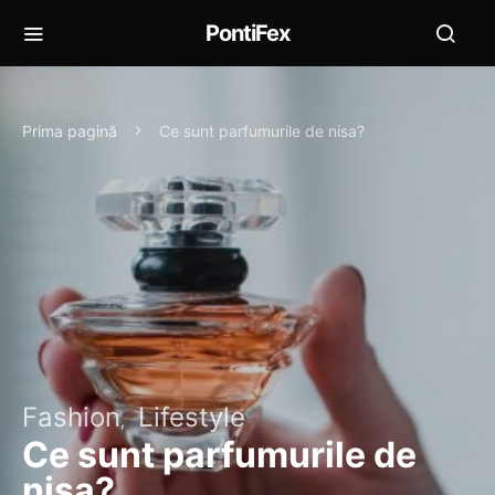
PontiFex
Prima pagină
Ce sunt parfumurile de nisa?
Fashion
Lifestyle
Ce sunt parfumurile de
nisa?