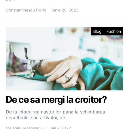
Constantinescu Florin
iunie 20, 2023
Blog
Fashion
De ce sa mergi la croitor?
De la inlocuirea nasturilor pana la schimbarea
decolteului sau a tivului, de…
Melania Georgescu
iunie 7, 2022