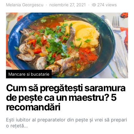
Melania Georgescu
noiembrie 27, 2021
274 views
Mancare si bucatarie
Cum să pregătești saramura
de pește ca un maestru? 5
recomandări
Ești iubitor al preparatelor din pește și vrei să prepari
o rețetă…