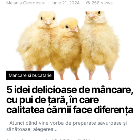
Melania Georgescu
iunie 21, 2024
258 views
Mancare si bucatarie
5 idei delicioase de mâncare,
cu pui de țară, în care
calitatea cărnii face diferența
Atunci când vine vorba de preparate savuroase și
sănătoase, alegerea…