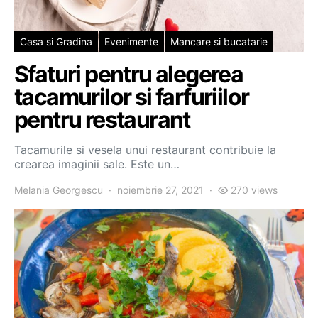
Casa si Gradina
Evenimente
Mancare si bucatarie
Sfaturi pentru alegerea
tacamurilor si farfuriilor
pentru restaurant
Tacamurile si vesela unui restaurant contribuie la
crearea imaginii sale. Este un…
Melania Georgescu
noiembrie 27, 2021
270 views