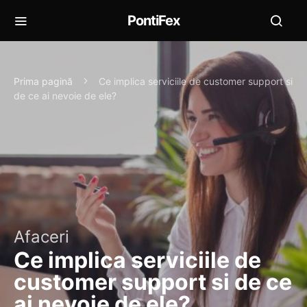
PontiFex
Prima pagină
Ce implica serviciile de customer support si
de ce ai nevoie de ele?
Afaceri
Ce implica serviciile de
customer support si de ce
ai nevoie de ele?