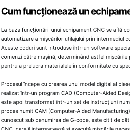
Cum funcționează un echipam
La baza funcționării unui echipament CNC se află c
automatizare a mișcărilor utilajului prin intermediul 
Aceste coduri sunt introduse într-un software specia
comenzi către mașină, determinând astfel mișcările 
pentru a prelucra materialele în conformitate cu specif
Procesul începe cu crearea unui model digital al piese
realizat într-un program CAD (Computer-Aided Desi
este apoi transformat într-un set de instrucțiuni num
proces numit CAM (Computer-Aided Manufacturing).
cunoscut sub denumirea de G-code, este citit de că
CNC, care îl interpretează și execută mișcările neces