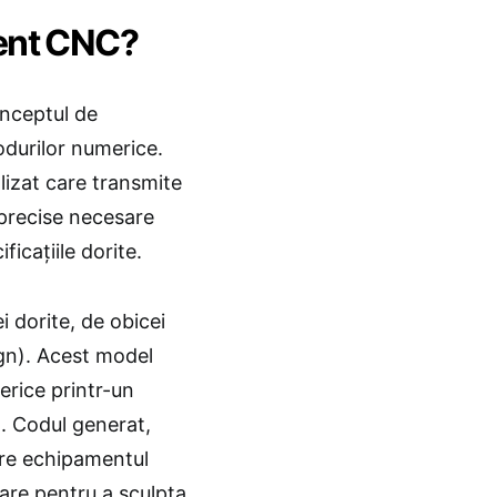
ent CNC?
onceptul de
codurilor numerice.
lizat care transmite
precise necesare
icațiile dorite.
i dorite, de obicei
gn). Acest model
erice printr-un
 Codul generat,
tre echipamentul
are pentru a sculpta,