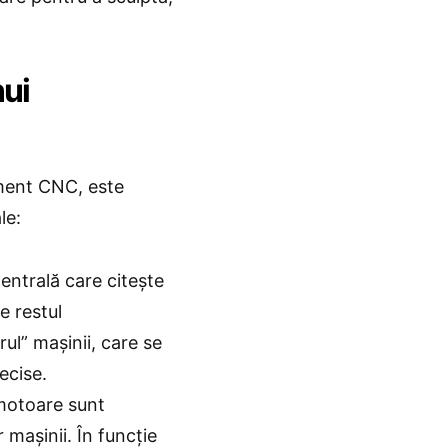
nui
ament CNC, este
le:
ntrală care citește
e restul
rul” mașinii, care se
ecise.
motoare sunt
 mașinii. În funcție