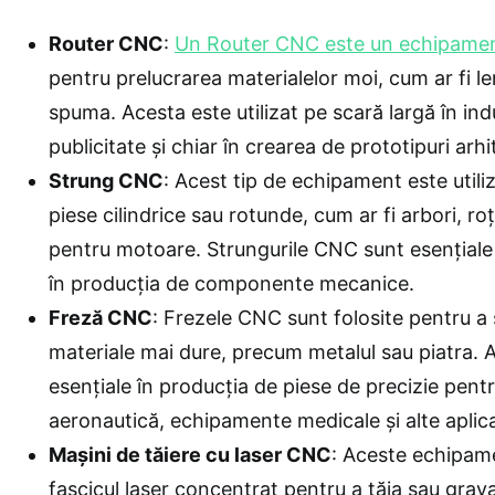
Router CNC
:
Un Router CNC este un echipamen
pentru prelucrarea materialelor moi, cum ar fi lem
spuma. Acesta este utilizat pe scară largă în ind
publicitate și chiar în crearea de prototipuri arhi
Strung CNC
: Acest tip de echipament este util
piese cilindrice sau rotunde, cum ar fi arbori, ro
pentru motoare. Strungurile CNC sunt esențiale î
în producția de componente mecanice.
Freză CNC
: Frezele CNC sunt folosite pentru a s
materiale mai dure, precum metalul sau piatra. 
esențiale în producția de piese de precizie pentr
aeronautică, echipamente medicale și alte aplicaț
Mașini de tăiere cu laser CNC
: Aceste echipame
fascicul laser concentrat pentru a tăia sau grava