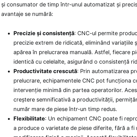
și consumator de timp într-unul automatizat și precis.
avantaje se numără:
Precizie și consistență
: CNC-ul permite produc
precizie extrem de ridicată, eliminând variațiile ș
apărea în prelucrarea manuală. Astfel, fiecare p
identică cu celelalte, asigurând o consistență ri
Productivitate crescută
: Prin automatizarea pr
prelucrare, echipamentele CNC pot funcționa c
intervenție minimă din partea operatorilor. Aces
creștere semnificativă a productivității, permițâ
număr mare de piese într-un timp redus.
Flexibilitate
: Un echipament CNC poate fi repr
a produce o varietate de piese diferite, fără a f