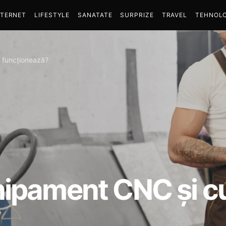
NTERNET
LIFESTYLE
SANATATE
SURPRIZE
TRAVEL
TEHNOLO
 funcționează?
hipament CNC și 
?