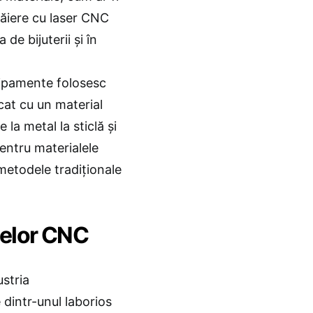
 tăiere cu laser CNC
 de bijuterii și în
hipamente folosesc
cat cu un material
 la metal la sticlă și
entru materialele
metodele tradiționale
telor CNC
stria
dintr-unul laborios