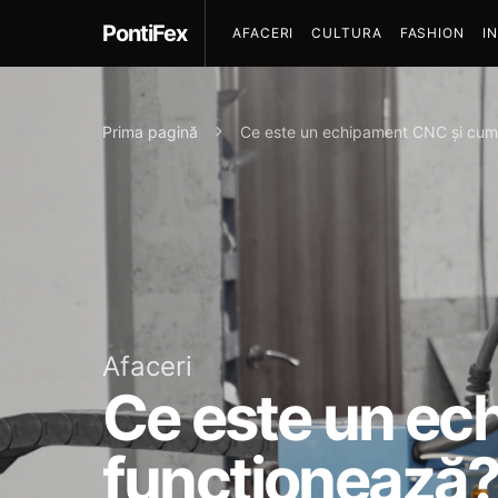
PontiFex
AFACERI
CULTURA
FASHION
I
Prima pagină
Ce este un echipament CNC și cum
Afaceri
Ce este un ec
funcționează