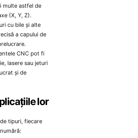
 multe astfel de
e (X, Y, Z).
ri cu bile și alte
cisă a capului de
prelucrare.
entele CNC pot fi
, lasere sau jeturi
ucrat și de
icațiile lor
e tipuri, fiecare
e numără: