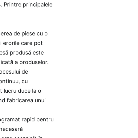
 Printre principalele
erea de piese cu o
i erorile care pot
iesă produsă este
dicată a produselor.
ocesului de
ontinuu, cu
t lucru duce la o
nd fabricarea unui
ogramat rapid pentru
i necesară