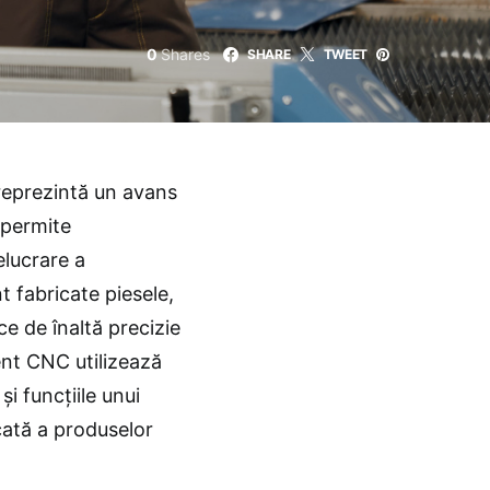
0
Shares
SHARE
TWEET
eprezintă un avans
 permite
elucrare a
 fabricate piesele,
ce de înaltă precizie
ent CNC utilizează
i funcțiile unui
icată a produselor