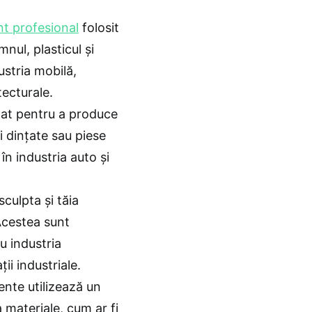
t profesional
folosit
nul, plasticul și
ustria mobilă,
tecturale.
izat pentru a produce
ți dințate sau piese
n industria auto și
culpta și tăia
Acestea sunt
u industria
ii industriale.
nte utilizează un
 materiale, cum ar fi