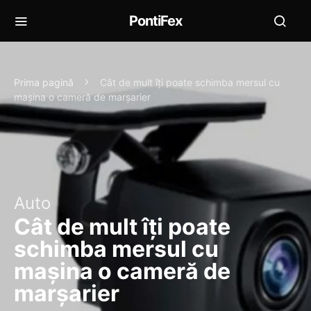
PontiFex
Prima pagină
Cât de mult îți poate schimba mersul cu
mașina o cameră de marșarier
Auto
Cât de mult îți poate
schimba mersul cu
mașina o cameră de
marșarier