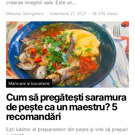
crearea imaginii sale. Este un…
Melania Georgescu
noiembrie 27, 2021
274 views
Mancare si bucatarie
Cum să pregătești saramura
de pește ca un maestru? 5
recomandări
Ești iubitor al preparatelor din pește și vrei să prepari