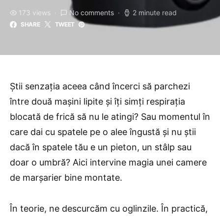
173 views
No comments
2 minute read
SHARE
TWEET
Știi senzația aceea când încerci să parchezi
între două mașini lipite și îți simți respirația
blocată de frică să nu le atingi? Sau momentul în
care dai cu spatele pe o alee îngustă și nu știi
dacă în spatele tău e un pieton, un stâlp sau
doar o umbră? Aici intervine magia unei camere
de marșarier bine montate.
În teorie, ne descurcăm cu oglinzile. În practică,