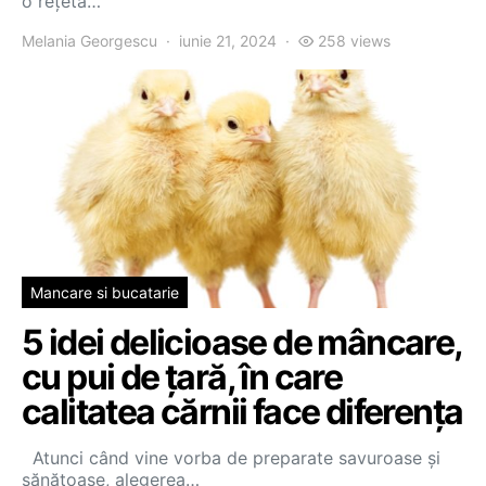
o rețetă…
Melania Georgescu
iunie 21, 2024
258 views
Mancare si bucatarie
5 idei delicioase de mâncare,
cu pui de țară, în care
calitatea cărnii face diferența
Atunci când vine vorba de preparate savuroase și
sănătoase, alegerea…