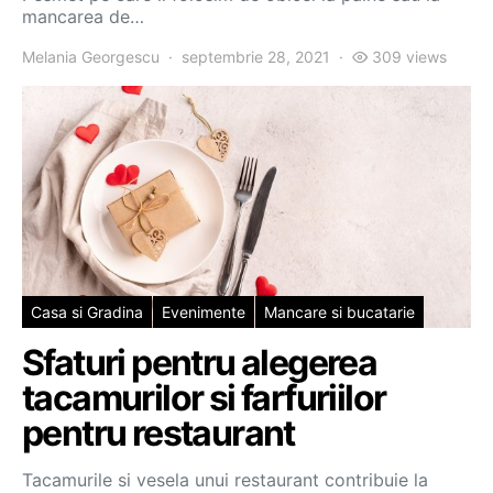
mancarea de…
Melania Georgescu
septembrie 28, 2021
309 views
Casa si Gradina
Evenimente
Mancare si bucatarie
Sfaturi pentru alegerea
tacamurilor si farfuriilor
pentru restaurant
Tacamurile si vesela unui restaurant contribuie la